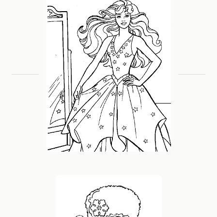
Ei, você usa um bloqueador de anúncios?
🙏
Os anúncios mantêm este site gratuito. Por favor,
considere desativar o AdBlock para nos apoiar. É
rápido e seguro!