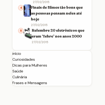
27/02/2015
Finais de filmes tão bons que
4
as pessoas pensam neles até
hoje
27/02/2015
Relembre 20 eletrônicos que
5
eram ‘febre’ nos anos 2000
27/02/2015
Início
Curiosidades
Dicas para Mulheres
Saúde
Culinária
Frases e Mensagens