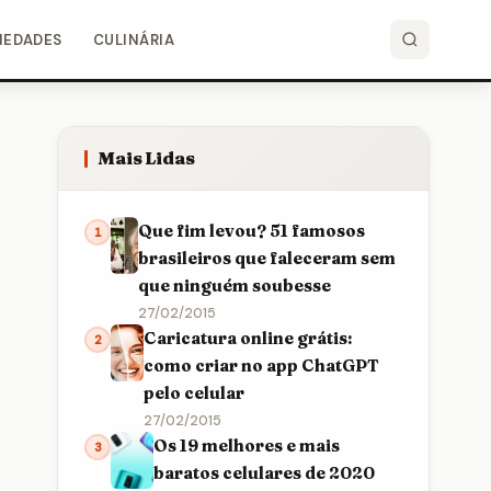
IEDADES
CULINÁRIA
Mais Lidas
Que fim levou? 51 famosos
1
brasileiros que faleceram sem
que ninguém soubesse
27/02/2015
Caricatura online grátis:
2
como criar no app ChatGPT
pelo celular
27/02/2015
Os 19 melhores e mais
3
baratos celulares de 2020