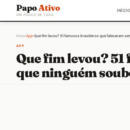
Papo
Ativo
INÍCI
UM POUCO DE TUDO
Início
›
App
›
Que fim levou? 51 famosos brasileiros que faleceram 
APP
Que fim levou? 51
que ninguém soub