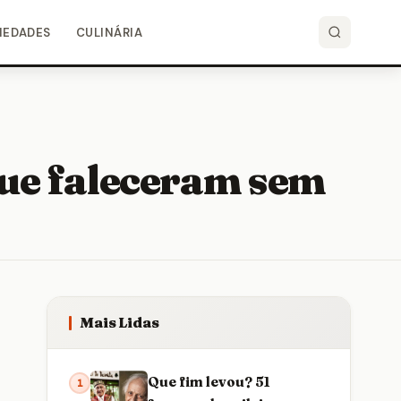
IEDADES
CULINÁRIA
que faleceram sem
Mais Lidas
Que fim levou? 51
1