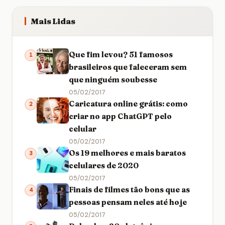
Mais Lidas
Que fim levou? 51 famosos
1
brasileiros que faleceram sem
que ninguém soubesse
05/02/2017
Caricatura online grátis: como
2
criar no app ChatGPT pelo
celular
05/02/2017
Os 19 melhores e mais baratos
3
celulares de 2020
05/02/2017
Finais de filmes tão bons que as
4
pessoas pensam neles até hoje
05/02/2017