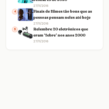
27/11/2016
Finais de filmes tão bons que as
4
pessoas pensam neles até hoje
27/11/2016
Relembre 20 eletrônicos que
5
eram ‘febre’ nos anos 2000
27/11/2016
Ei, você usa um bloqueador de anúncios?
🙏
Os anúncios mantêm este site gratuito. Por favor,
considere desativar o AdBlock para nos apoiar. É
rápido e seguro!