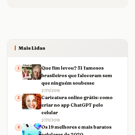
Mais Lidas
Que fim levou? 51 famosos
1
brasileiros que faleceram sem
que ninguém soubesse
27/11/2016
Caricatura online grátis: como
2
criar no app ChatGPT pelo
celular
27/11/2016
Os 19 melhores e mais baratos
3
celulares de 2020