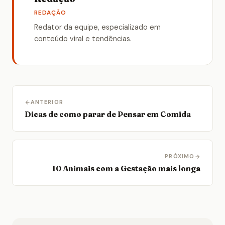
REDAÇÃO
Redator da equipe, especializado em
conteúdo viral e tendências.
ANTERIOR
Dicas de como parar de Pensar em Comida
PRÓXIMO
10 Animais com a Gestação mais longa
Ei, você usa um bloqueador de anúncios?
🙏
Os anúncios mantêm este site gratuito. Por favor,
considere desativar o AdBlock para nos apoiar. É
rápido e seguro!